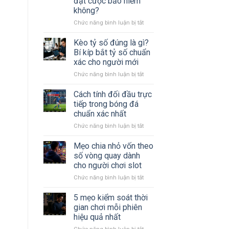
đặt cược bảo hiểm
gian
không?
khi
chơi
Chức năng bình luận bị tắt
ở
casino
Insurance
online
trong
Kèo tỷ số đúng là gì?
hiệu
blackjack
Bí kíp bắt tỷ số chuẩn
quả
là
xác cho người mới
nhất
gì?
Chức năng bình luận bị tắt
ở
Có
Kèo
nên
tỷ
đặt
Cách tính đối đầu trực
số
cược
tiếp trong bóng đá
đúng
bảo
chuẩn xác nhất
là
hiểm
Chức năng bình luận bị tắt
ở
gì?
không?
Cách
Bí
tính
kíp
Mẹo chia nhỏ vốn theo
đối
bắt
số vòng quay dành
đầu
tỷ
cho người chơi slot
trực
số
Chức năng bình luận bị tắt
ở
tiếp
chuẩn
Mẹo
trong
xác
chia
bóng
5 mẹo kiểm soát thời
cho
nhỏ
đá
người
gian chơi mỗi phiên
vốn
chuẩn
mới
hiệu quả nhất
theo
xác