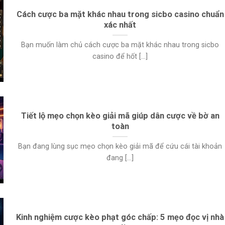
Cách cược ba mặt khác nhau trong sicbo casino chuẩn
xác nhất
Bạn muốn làm chủ cách cược ba mặt khác nhau trong sicbo
casino để hốt [...]
Tiết lộ mẹo chọn kèo giải mã giúp dân cược về bờ an
toàn
Bạn đang lùng sục mẹo chọn kèo giải mã để cứu cái tài khoản
đang [...]
Kinh nghiệm cược kèo phạt góc chấp: 5 mẹo đọc vị nhà