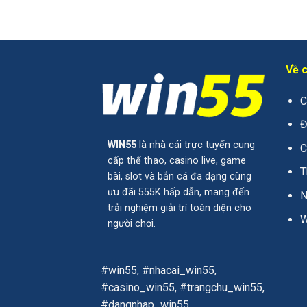
Về c
C
Đ
WIN55
là nhà cái trực tuyến cung
C
cấp thể thao, casino live, game
T
bài, slot và bắn cá đa dạng cùng
ưu đãi 555K hấp dẫn, mang đến
N
trải nghiệm giải trí toàn diện cho
W
người chơi.
#win55, #nhacai_win55,
#casino_win55, #trangchu_win55,
#dangnhap_win55