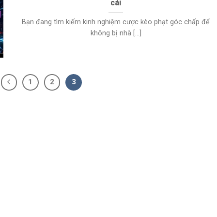
cái
Bạn đang tìm kiếm kinh nghiệm cược kèo phạt góc chấp để
không bị nhà [...]
1
2
3